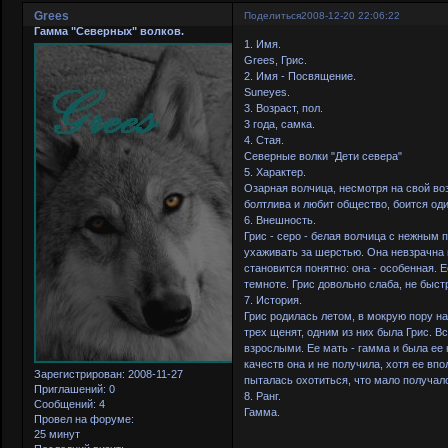
Grees
Поделиться
2008-12-20 22:06:22
Гамма "Северных" волков.
1. Имя.
Grees, Грис.
2. Имя - Посвящение.
Suneyes.
3. Возраст, пол.
3 года, самка.
4. Стая.
Северные волки "Дети севера"
5. Характер.
Озарная волчица, несмотря на свой во
болтлива и любит общество, боится оди
6. Внешность.
Грис - серо - белая волчица с нежным п
ухаживать за шерстью. Она невзрачна н
становится понятно: она - особенная. Е
темноте. Грис довольно слаба, не быст
7. История.
Грис родилась летом, в мокрую пору на
трех щенят, одним из них была Грис. В
взрослыми. Ее мать - гамма и была ее 
качеств она и не получила, хотя ее вп
Зарегистрирован
: 2008-11-27
пыталась охотиться, что мало получал
Приглашений:
0
8. Ранг.
Сообщений:
4
Гамма.
Провел на форуме:
25 минут