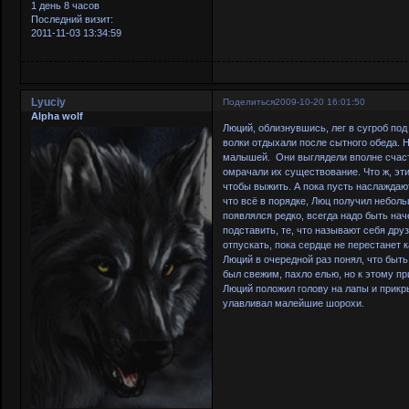
1 день 8 часов
Последний визит:
2011-11-03 13:34:59
Lyuciy
Поделиться
2009-10-20 16:01:50
Alpha wolf
Люций, облизнувшись, лег в сугроб под
волки отдыхали после сытного обеда. Н
малышей. Они выглядели вполне счаст
омрачали их существование. Что ж, эт
чтобы выжить. А пока пусть наслаждаю
что всё в порядке, Люц получил небол
появлялся редко, всегда надо быть нач
подставить, те, что называют себя дру
отпускать, пока сердце не перестанет 
Люций в очередной раз понял, что быть
был свежим, пахло елью, но к этому пр
Люций положил голову на лапы и прикры
улавливал малейшие шорохи.