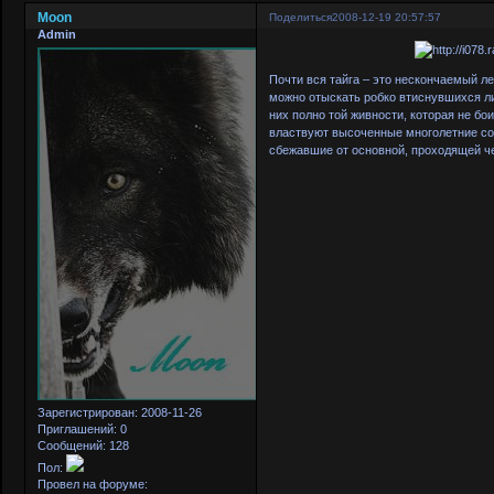
Moon
Поделиться
2008-12-19 20:57:57
Admin
Почти вся тайга – это нескончаемый ле
можно отыскать робко втиснувшихся ли
них полно той живности, которая не бои
властвуют высоченные многолетние со
сбежавшие от основной, проходящей че
Зарегистрирован
: 2008-11-26
Приглашений:
0
Сообщений:
128
Пол:
Провел на форуме: