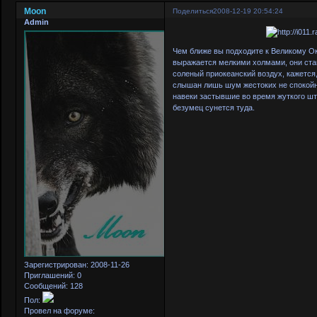
Moon
Поделиться
2008-12-19 20:54:24
Admin
Чем ближе вы подходите к Великому Ок
выражается мелкими холмами, они стан
соленый приокеанский воздух, кажется,
слышан лишь шум жестоких не спокойн
навеки застывшие во время жуткого шт
безумец сунется туда.
Зарегистрирован
: 2008-11-26
Приглашений:
0
Сообщений:
128
Пол:
Провел на форуме: