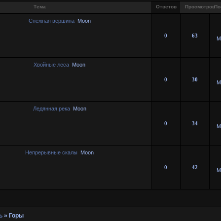
Тема
Ответов
Просмотров
По
Снежная вершина
Moon
0
63
M
Хвойные леса
Moon
0
30
M
Ледянная река
Moon
0
34
M
Непрерывные скалы
Moon
0
42
M
ь
»
Горы